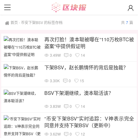
首页
-
币安下架BSV 的标签存档
共
7
篇
再次打脸！澳本聪被曝在“110万枚BTC被
盗案”中提供假证明
3.49W
0
14
下架BSV，赵长鹏情怀的背后是独裁？
3.30K
0
15
BSV下架潮继续，澳本聪活该？
3.83W
0
14
“币安下架BSV”实时追踪：V神表示完全
同意并支持下架BSV（更新中）
3.62W
0
12