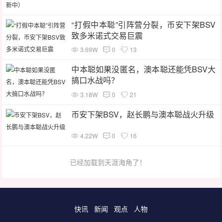
“打假中本聪”引阵营分裂，币安下架BSV
致多米诺式交易巨震
3.69W
0
13
中本聪如果没匿名，澳本聪还能凭BSV大
搞口水战吗？
3.18W
0
21
币安下架BSV，赵长鹏与澳本聪战火升级
4.22W
0
16
已经加载到天涯海角了！
快讯
新闻
观点
人物