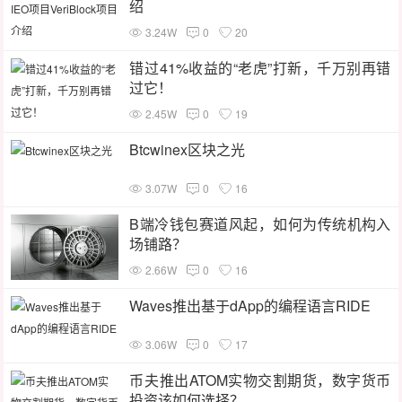
绍
3.24W
0
20
错过41%收益的“老虎”打新，千万别再错
过它！
2.45W
0
19
Btcwinex区块之光
3.07W
0
16
B端冷钱包赛道风起，如何为传统机构入
场铺路？
2.66W
0
16
Waves推出基于dApp的编程语言RIDE
3.06W
0
17
币夫推出ATOM实物交割期货，数字货币
投资该如何选择？