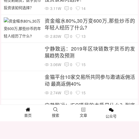
3.11W
0
14
资金缩水80%,30万变600万,那些炒币的
年轻人经历了什么?
2.83W
0
13
宁静致远：2019年区块链数字货币的发
展趋势及预测
3.06W
0
15
金猫平台10家交易所共同参与邀请返佣活
动 最高返佣40%
2.74W
0
15
宁静致远：IEO项目的本质是什么？到底
行不行？
首页
搜索
文章
公众号
4.01W
0
13
王斯妮：币种那么多 还是想去看看主流