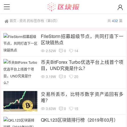
首页
-
资讯 的标签存档
（第3页）
共
432
篇
FileStorm招募超级节点，共同打造下一
区块链热点
2.52W
0
14
币夫BitForex Turbo优选平台上线首个项
目，UND究竟是什么？
3.19W
0
20
交易所丢币，比特币数字资产追回有多
难？
3.63W
0
15
QKL123区块链排行榜（2019年03月）