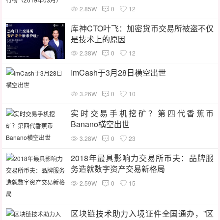
2.85W
0
12
库神CTO叶飞：加密货币交易所被盗不仅
是技术上的原因
2.38W
0
12
ImCash于3月28日横空出世
3.26W
0
10
实时交易手机挖矿？第四代香蕉币
Banano横空出世
3.28W
0
23
2018年最具影响力交易所币夫：品牌服
务造就数字资产交易新格局
2.59W
0
15
区块链技术助力入境证件全国通办，”区