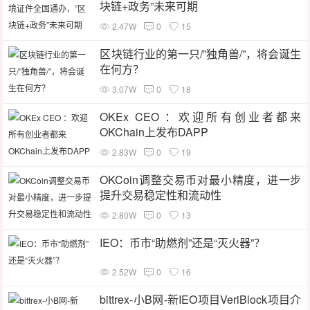
块链+政务”未来可期
2.47W
0
15
区块链行业的第一只/”独角兽/”，将会诞生
在何方？
3.07W
0
18
OKEx CEO ：欢迎所有创业者都来
OKChain上发布DAPP
2.83W
0
19
OKCoin调整交易币对最小精度，进一步
提升交易稳定性和流动性
2.80W
0
13
IEO：币市“助燃剂”还是“灭火器”？
2.52W
0
16
bittrex-小B网-新IEO项目VeriBlock项目介