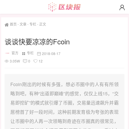
首页
-
文章
-
专栏
-
正文
谈谈快要凉凉的Fcoin
官方
专栏
2018-08-17
3.05W
0
12
Fcoin刚出的时候有多强，想必币圈中的人有有所领
略到吧，有种“出道即巅峰”的感觉，仅仅上线15，“交
易即挖矿”的模式就引爆了币圈，交易量迅速飙升并霸
居榜首了好一段时间，这种前期发育极为夸张的表现
让币圈中的人再一次领略到奇迹在币圈真的很常见，