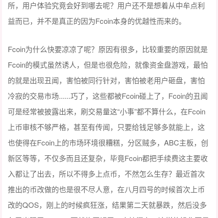
所，用户体验究竟会好到哪去呢？用户还不是想着从中牟点利
益而已，并不是真正的因为Fcoin本身的优越性而来的。
Fcoin为什么快要凉凉了呢？原因有很多，比较重要的原因就是
Fcoin的模式虽然诱人，但是也很危险，就像资金盘游戏，最怕
的就是出现丑闻，害怕被同行针对，害怕被老用户砸盘，害怕
冷寂的交易市场......巧了，这些都被Fcoin碰上了，Fcoin的丑闻
可是经常被披露出来，刷交易量这“小事”都不算什么，在Fcoin
上币审核不够严格，甚至有传闻，只要给钱足够多就能上，这
也使得在Fcoin上的市场环境很糟糕，分区贼多，ABC主板，创
新区等等，不仅多而且还复杂，毕竟Fcoin都把手续费这主要收
入都让了出去，所以不得多上点币，不然怎么生存？最近首次
推出的币改做的也是很不尽人意，在八月四号的时候首次上币
改的QOS，刚上的时候疯狂涨，结果第二天就暴跌，然后没多