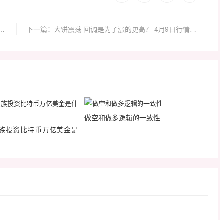
峰会2019圆满落幕：总基金超40亿美元 高质区块链科技齐聚
下一篇：大饼震荡 回调是为了涨的更高？ 4月9日行情分析
做空和做多逻辑的一致性
族投资比特币万亿美金是