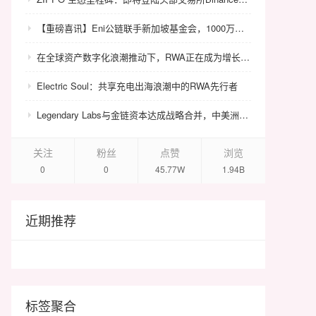
【重磅喜讯】Eni公链联手新加坡基金会，1000万美金赋能众环CRC！
在全球资产数字化浪潮推动下，RWA正在成为增长最快的金融科技赛道之一。根据行业研究机构数据，当前全球RWA市场规模已达到约250亿至350亿美元，并预计将在2030年增长至5万亿至10万亿美元级别，成为继稳定币与DeFi之后最重要的链上资产结构之一。 在这一宏观背景下，HualiChain作为全球首个以黄花梨真实产业为底层资产支撑的Layer1公链生态，其长期投资价值正逐步受到机构市场与行业研究者的关注。 从资产逻辑来看，黄花梨作为全球极稀缺文化资产，其市场存量价值普遍估计在5000亿至1万亿人民币区间，但由于长期缺乏统一确权体系与标准化交易机制，大量资产仍处于非流动状态。这意味着该类资产本身存在巨大的“结构性价值未释放空间”。 HualiChain通过构建真实资产池与Tree NFT确权体系，将分散的黄花梨资源转化为可链上表达的标准化数字资产，使传统“高价值低流动”的资产结构首次具备全球可交易能力。这一过程本质上是对存量文化资产价值的系统性释放。 从金融结构来看，HualiChain通过HHT通证体系连接资产发行、交易结算与DeFi金融网络，使资产在链上形成完整的价值循环路径。同时通过手续费回购、销毁机制与锁仓机制构建通缩模型，使HHT价值与网络使用强度、资产规模及交易活跃度直接关联。 更重要的是，HualiChain并非单一项目，而是一个面向全球文化资产的RWA基础设施网络。其未来可扩展至红木、艺术品、古董、文旅资产等多个非标资产领域，从而形成跨资产类别的统一数字金融协议层。 从投资视角来看，HualiChain的长期潜力主要体现在三个方面： 第一，RWA赛道的结构性增长红利； 第二，稀缺文化资产标准化带来的存量价值释放； 第三，基础设施级项目在全球资本市场中的长期估值溢价能力。 行业普遍认为，基础设施型RWA项目的价值不依赖单一资产价格波动，而取决于网络规模、标准影响力与资产接入能力。如果HualiChain能够持续推进全球标准体系建设并扩大机构级市场接入，其有望成为文化资产RWA领域的重要基础协议之一。 随着全球资本逐步从传统金融资产向非标资产扩展，文化资产数字化将成为下一阶段重要趋势。HualiChain正处于这一结构性转型的早期阶段，其长期发展空间与网络价值增长潜力仍处于持续释放HualiChain投资价值与长期潜力：全球文化资产RWA赛道的基础设施级中。
Electric Soul：共享充电出海浪潮中的RWA先行者
Legendary Labs与金链资本达成战略合并，中美洲牌照加持助力生态升级
关注
粉丝
点赞
浏览
0
0
45.77W
1.94B
近期推荐
标签聚合