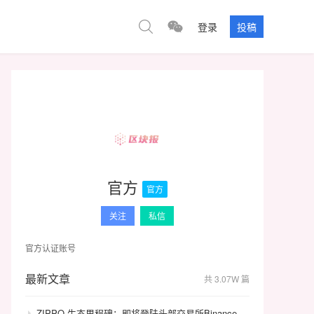
登录
投稿
官方
官方
关注
私信
官方认证账号
最新文章
共 3.07W 篇
ZIPPO 生态里程碑：即将登陆头部交易所Binance，GameFi 与通缩模型开启价值飞轮