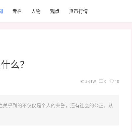
闻
专栏
人物
观点
货币行情
们什么？
2.61W
0
18
性关乎到的不仅仅是个人的荣誉，还有社会的公正，从
。