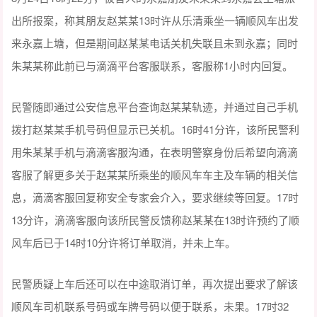
出所报案，称其朋友赵某某13时许从乐清乘坐一辆顺风车出发
来永嘉上塘，但是期间赵某某电话关机失联且未到永嘉；同时
朱某某称此前已与滴滴平台客服联系，客服称1小时内回复。
民警随即通过公安信息平台查询赵某某轨迹，并通过自己手机
拨打赵某某手机号码但显示已关机。16时41分许，该所民警利
用朱某某手机与滴滴客服沟通，在表明警察身份后希望向滴滴
客服了解更多关于赵某某所乘坐的顺风车车主及车辆的相关信
息，滴滴客服回复称安全专家会介入，要求继续等回复。17时
13分许，滴滴客服向该所民警反馈称赵某某在13时许预约了顺
风车后已于14时10分许将订单取消，并未上车。
民警质疑上车后还可以在中途取消订单，再次提出要求了解该
顺风车司机联系号码或车牌号码以便于联系，未果。17时32