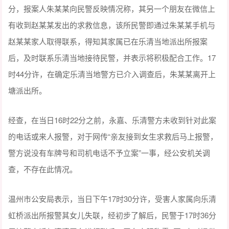
分，报案人朱某某向民警反映情况称，其另一个朋友在微信上
有收到赵某某发出的求救信息，该所民警即通过朱某某手机与
赵某某家人取得联系，得知其家属已在乐清当地派出所报案
后，及时联系乐清当地接待民警，并表示将积极配合工作。17
时44分许，在确定乐清当地警方已介入调查后，朱某某离开上
塘派出所。
经查，在当日16时22分之前，永嘉、乐清警方未收到针对此案
的电话或来人报警，对于网传“亲友接到女生求救后马上报警，
警方说没有车牌号和司机电话不予立案”一事，经公安机关调
查，不存在此情况。
温州市公安局表示，当日下午17时30分许，受害人家属向乐清
虹桥派出所报警其女儿失联，经初步了解后，民警于17时36分