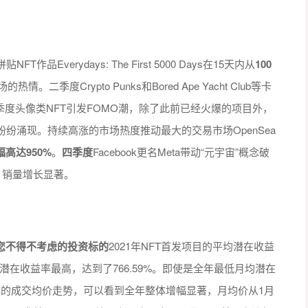
品Everydays: The First 5000 Days在15天内从
100
。二季度Crypto Punks和Bored Ape Yacht Club等卡
季度头像类NFT引发FOMO潮，除了此前已经火爆的项目外，
en等新项目纷纷涌现。持续高涨的市场热度推动最大的交易市场OpenSea
幅高达950%
。
四季度
Facebook更名Meta带动“元宇宙”概念破
而起，销量增长显著。
是您不得不考虑的投资标的
2021年NFT首发项目的平均潜在收益
的潜在收益率最高，达到了766.59%。即使是全年最低月均潜在
年的成交均价走势，可以看到全年整体增幅显著，月均价从1月