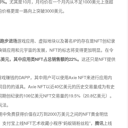
5%。
尤其是10月，月均价在一个月内从不足1000美元上涨超
月均价格更是一路向上突破3000美元。
本跑步进场
游戏应用、虚拟地块以及著名IP的存在是NFT创纪录
块链应用和元宇宙的发展，NFT的标志将变得更加明显。在令
亿美元，其中应用类NFT占总销售额的22%。
这还只是NFT提供
y是一款游戏赚钱的DAPP，其中用户可以使用Axie NFT来进行应用内
目的的道具。Axie NFT以近40亿美元的历史交易量成为有史
期创纪录的106亿美元NFT交易量的19.5%（20.8亿美元）。
玩法。
用中免费获得价值在2万到2000万美元之间的NFT黄金明信
支付宝上线NFT艺术收藏小程序“蚂蚁链粉丝粒”，
腾讯
上线