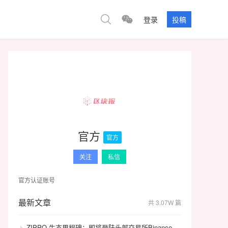
登录
投稿
官方
官方
关注
私信
官方认证账号
最新文章
共 3.07W 篇
ZIPPO 生态里程碑：即将登陆头部交易所Binance，GameFi 与通缩模型开启价值飞轮