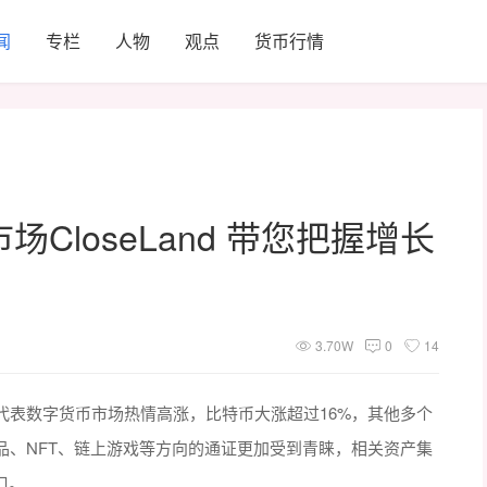
闻
专栏
人物
观点
货币行情
场CloseLand 带您把握增长
3.70W
0
14
代表数字货币市场热情高涨，比特币大涨超过16%，其他多个
品、NFT、链上游戏等方向的通证更加受到青睐，相关资产集
口。