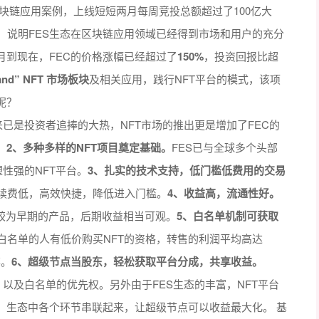
rn的区块链应用案例，上线短短两月每周竞投总额超过了100亿大
，说明FES生态在区块链应用领域已经得到市场和用户的充分
月到现在，FEC的价格涨幅已经超过了
150%
，投资回报比超
Land” NFT 市场板块
及相关应用，践行NFT平台的模式，该项
呢？
来已是投资者追捧的大热，NFT市场的推出更是增加了FEC的
。
2、多种多样的NFT项目奠定基础。
FES已与全球多个头部
塑性强的NFT平台。
3、扎实的技术支持，低门槛低费用的交易
手续费低，高效快捷，降低进入门槛。
4、收益高，流通性好。
较为早期的产品，后期收益相当可观。
5、白名单机制可获取
，由于白名单的人有低价购买NFT的资格，转售的利润平均高达
率。
6、超级节点当股东，轻松获取平台分成，共享收益。
成，以及白名单的优先权。另外由于FES生态的丰富，NFT平台
，生态中各个环节串联起来，让超级节点可以收益最大化。 基