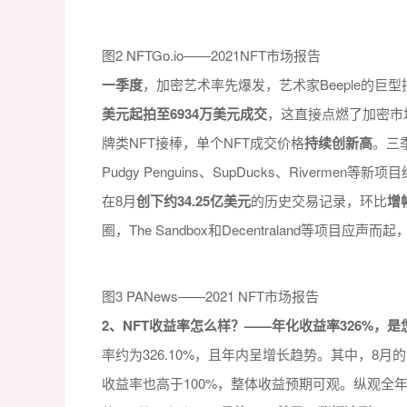
图2 NFTGo.io——2021NFT市场报告
一季度
，加密艺术率先爆发，艺术家Beeple的巨型拼贴NFT作
美元起拍至6934万美元成交
，这直接点燃了加密市场的热情
牌类NFT接棒，单个NFT成交价格
持续创新高
。三
Pudgy Penguins、SupDucks、Riverm
在8月
创下约34.25亿美元
的历史交易记录，环比
增
圈，The Sandbox和Decentraland等项目应声
图3 PANews——2021 NFT市场报告
2、NFT收益率怎么样？——年化收益率326%，
率约为326.10%，且年内呈增长趋势。其中，8月
收益率也高于100%，整体收益预期可观。纵观全