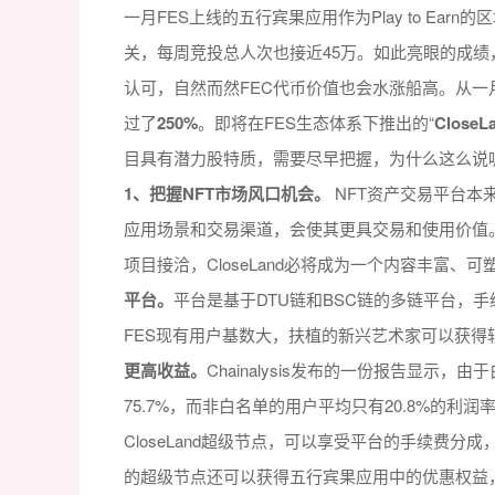
一月FES上线的五行宾果应用作为Play to Ea
关，每周竞投总人次也接近45万。如此亮眼的成绩
认可，自然而然FEC代币价值也会水涨船高。从一
过了
250%
。即将在FES生态体系下推出的“
Close
目具有潜力股特质，需要尽早把握，为什么这么说
1、把握NFT市场风口机会。
NFT资产交易平台本
应用场景和交易渠道，会使其更具交易和使用价值
项目接洽，CloseLand必将成为一个内容丰富、可
平台。
平台是基于DTU链和BSC链的多链平台，
FES现有用户基数大，扶植的新兴艺术家可以获得
更高收益。
Chainalysis发布的一份报告显示
75.7%，而非白名单的用户平均只有20.8%的利润
CloseLand超级节点，可以享受平台的手续费分
的超级节点还可以获得五行宾果应用中的优惠权益