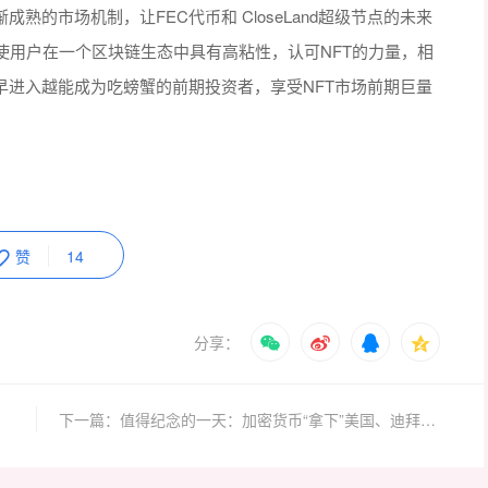
熟的市场机制，让FEC代币和 CloseLand超级节点的未来
使用户在一个区块链生态中具有高粘性，认可NFT的力量，相
早进入越能成为吃螃蟹的前期投资者，享受NFT市场前期巨量
赞
14
分享：
下一篇：值得纪念的一天：加密货币“拿下”美国、迪拜和韩国