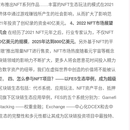
也宣布推出NFT系列作品……丰富的NFT生态玩法的模式在2021
济体中通过游戏赚钱所产生的社会影响，从而扩大了影响范
21年投资了创纪录的资金40亿美元。
4、2022 NFT市场展望
机会
在经历了2021 NFT元年之后，行业专家认为，不仅NFT
50亿美元的规模
，
2025年达到800亿美元
。另外基于NFT的平
墩墩”推出限量NFT进行售卖，NFT市场热度随着元宇宙等概念
块链领域的影响力不断扩大，更多人将会愿意花时间投入精力
融合数字资产的纽带，我们在虚拟世界中创造的价值将不能被认
要。
四、怎么参与NFT项目？——以FES生态举例，成为超级
区块链生态包括：代币系统、应用玩法、NFT资产平台、抵押
旗下区块链生态应用举例，FES的五个系统分别为：Gamefi
acking ——权重金融；Exchange ——中心化DCEX和去中
FES生态的完整性和多元性都让其成为区块链投资项目中最独特、