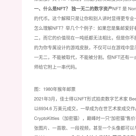
一、什么是NFT？ 独一无二的数字资产
NFT 是 N
的代币。这个解释只是让你和别人讲时显得更专业
怎么理解NFT？举几个个例子：如果您是集邮爱好
二，而它的价值现在一吨纸都无法相比，但是你不
的为你专属设计的游戏皮肤，不仅可以在游戏中显
一无二，不能被取代，不能被分割。但NFT还有
师给它附上一串代码。
图：1980年猴年邮票
2021年3月，佳士得以NFT形式拍卖数字艺术家 Beep
以6934.6 万美元成交，一举成为在世艺术家成交
CryptoKitties（加密猫），巅峰时一只“加密猫
张图片、一首歌、一段视频，甚至一个头像都可以与