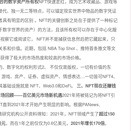
融合的数字资产所有权
NFT快速走红，成为艺术收藏品、游戏等
可替代、独一无二等特点，可以锚定现实世界中物品的数字凭证
者具有明显的区别 。NFT的关键创新之处在于提供了一种标记
于数字世界的资产）的方法，且该所有权可以存在于中心化服
人视察它或阅读它， NFT并不是捕获信息然后把它藏起来，只
价值。近期，包括 NBA Top Shot 、推特首条推文等文
且都获得了极大的市场热度和较高的市场价格。
全新的、数字化的权利形式2、 不仅仅是版权，一切有价值的东
、游戏、房产、证券、虚拟资产、情感表达…一切皆可NFT4、
设施就是 NFT、Web3.0和DeFi。
三、NFT现在还赚钱
FT市场回顾——百亿美元市场新机遇
2021年将被铭记为将NFT引
T直到2021年才开始产生明显的影响。根据PANews,
s四家权威区块链研究机构公开资料得知：2021年，NFT领域产生了
超过150
美元
，而在1年之前仅仅为0.6亿美元，
2021年增长170倍
。