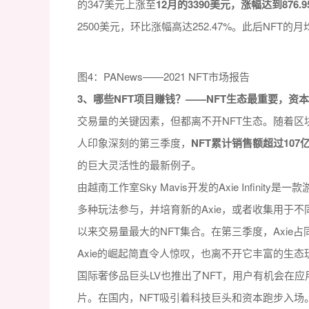
的347美元上涨至
12月的3390美元，涨幅达到876.9
2500美元，环比涨幅高达252.47%。此后NFT的
图4：PANews——2021 NFT市场报告
3、哪些NFT项目赚钱？——NFT生态最重要，资
交易量的关键因素，但都离不开NFT生态。随着区
人印象深刻的第三季度，
NFT累计销售额超过107
的巨大灵活性的最新例子。
由越南工作室Sky Mavis开发的Axie Infinit
多种玩法参与，并培育新的Axie，或者收集用于不同
以来交易量最大的NFT集合。在第三季度，Axie占同
Axie的崛起简直令人惊叹，也离不开它丰富的生态
国际奢侈品巨头LV也推出了NFT，用户有机会在应
片。在国内，NFT吸引着科技巨头和资本跑步入场。