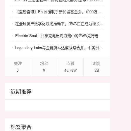
【重磅喜讯】Eni公链联手新加坡基金会，1000万美金赋能众环CRC！
在全球资产数字化浪潮推动下，RWA正在成为增长最快的金融科技赛道之一。根据行业研究机构数据，当前全球RWA市场规模已达到约250亿至350亿美元，并预计将在2030年增长至5万亿至10万亿美元级别，成为继稳定币与DeFi之后最重要的链上资产结构之一。 在这一宏观背景下，HualiChain作为全球首个以黄花梨真实产业为底层资产支撑的Layer1公链生态，其长期投资价值正逐步受到机构市场与行业研究者的关注。 从资产逻辑来看，黄花梨作为全球极稀缺文化资产，其市场存量价值普遍估计在5000亿至1万亿人民币区间，但由于长期缺乏统一确权体系与标准化交易机制，大量资产仍处于非流动状态。这意味着该类资产本身存在巨大的“结构性价值未释放空间”。 HualiChain通过构建真实资产池与Tree NFT确权体系，将分散的黄花梨资源转化为可链上表达的标准化数字资产，使传统“高价值低流动”的资产结构首次具备全球可交易能力。这一过程本质上是对存量文化资产价值的系统性释放。 从金融结构来看，HualiChain通过HHT通证体系连接资产发行、交易结算与DeFi金融网络，使资产在链上形成完整的价值循环路径。同时通过手续费回购、销毁机制与锁仓机制构建通缩模型，使HHT价值与网络使用强度、资产规模及交易活跃度直接关联。 更重要的是，HualiChain并非单一项目，而是一个面向全球文化资产的RWA基础设施网络。其未来可扩展至红木、艺术品、古董、文旅资产等多个非标资产领域，从而形成跨资产类别的统一数字金融协议层。 从投资视角来看，HualiChain的长期潜力主要体现在三个方面： 第一，RWA赛道的结构性增长红利； 第二，稀缺文化资产标准化带来的存量价值释放； 第三，基础设施级项目在全球资本市场中的长期估值溢价能力。 行业普遍认为，基础设施型RWA项目的价值不依赖单一资产价格波动，而取决于网络规模、标准影响力与资产接入能力。如果HualiChain能够持续推进全球标准体系建设并扩大机构级市场接入，其有望成为文化资产RWA领域的重要基础协议之一。 随着全球资本逐步从传统金融资产向非标资产扩展，文化资产数字化将成为下一阶段重要趋势。HualiChain正处于这一结构性转型的早期阶段，其长期发展空间与网络价值增长潜力仍处于持续释放HualiChain投资价值与长期潜力：全球文化资产RWA赛道的基础设施级中。
Electric Soul：共享充电出海浪潮中的RWA先行者
Legendary Labs与金链资本达成战略合并，中美洲牌照加持助力生态升级
关注
粉丝
点赞
浏览
0
0
45.78W
2B
近期推荐
标签聚合