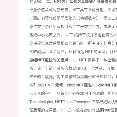
界认知。
二、NFT为什么会这么值钱？获得虚实
行业价值承载的新形态。NFT具有不可分割、不
，而ETH等代币是同质化的（余额数字），因此二
原生数字资产所有权（即存在于数字世界，或发源
务或中心化库之外。 NFT 的所有权并不阻止其他
是捕捉信息然后发现该信息与链上所有其它信息的关系和
艺收藏品、甚至房产，都有铸造 NFT 的案例，
总结NFT值钱的关键点：
1、 NFT 提供了一种
西，皆可上链，其形态就是NFT3、 艺术品、收藏
未来的互联网，将由信息数据库向价值仓库转变，其基础
么？ 2021 NFT元年，2022 NFT爆发
1、2021N
入大众的一年。尽管NFT是在2014年构思的，但NF
TokenInsights, NFTGo.io, Opensea
亿美元
的交易量，NFT总市值在2021年
达到100亿