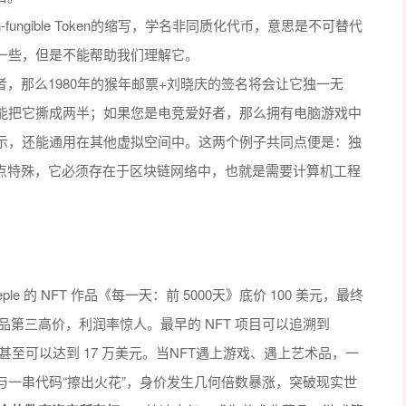
on-fungible Token的缩写，学名非同质化代币，意思是不可替代
一些，但是不能帮助我们理解它。
者，那么1980年的猴年邮票+刘晓庆的签名将会让它独一无
能把它撕成两半；如果您是电竞爱好者，那么拥有电脑游戏中
示，还能通用在其他虚拟空间中。这两个例子共同点便是：独
一点特殊，它必须存在于区块链网络中，也就是需要计算机工程
le 的 NFT 作品《每一天：前 5000天》底价 100 美元，最终
作品第三高价，利润率惊人。最早的 NFT 项目可以追溯到
”售价甚至可以达到 17 万美元。当NFT遇上游戏、遇上艺术品，一
一串代码“擦出火花”，身价发生几何倍数暴涨，突破现实世