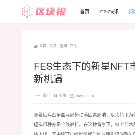
首页
7*24快讯
新
首页
-
文章
-
新闻
-
正文
FES生态下的新星NFT市
新机遇
官方
新闻
2022-03-10
随着俄乌战争国际局势动荡因素影响，以比特币为
虚拟币种亦是全线暴拉。在这种背景下，链上艺术
体上涨，其中NFT已经俨然成为区块链投资的新风