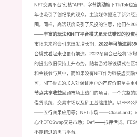
NFT交易平台“幻核”APP，
字节跳动
旗下TikTok
年也吸引了创纪录的观众。主流媒体报道了新兴经
围。同样，高活跃度吸引了风投的注意，他们在20
——丰富的玩法和NFT平台模式是无法错过的投资
市场未来将会引来爆发增长期，
2022年可能达到3
台模式看起来也更有前途。2022冬奥会已经将“冰
的提出依旧保持上升态势。随着游戏赚钱模式在区
和金钱参与其中，而如果没有NFT作为链接虚实
可，NFT模式的加入对保证用户的产权价值至关重
节点共享收益
回顾市场上热门的项目，一个完整的
借贷系统、交易市场以及矿工基础维护。以FES公司
——五行宾果应用等；NFT市场 ——CloseLand；St
心化DTCSwap交易市场；Defi——抵押借贷。
不能错过的黑马平台。