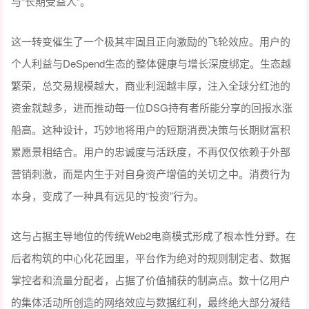
与“长期受益人”。
这一转变催生了一个极其牢固且正向激励的飞轮效应。用户的
个人利益与DeSpend生态的整体健康与增长深度绑定。生态越
繁荣，总交易规模越大，商业利润越丰厚，注入全球分红池的
资金就越多，进而推动每一位DSG持有者所能分享的回报水涨
船高。这种设计，巧妙地将用户的短期消费决策与长期财富积
累愿景相结合。用户的忠诚度与活跃度，不再仅仅依赖于外部
营销刺激，而是内生于对自身资产增值的关切之中。消费行为
本身，变成了一种具有远见的“投资”行为。
这与占据主导地位的传统Web2电商模式形成了根本性分野。在
后者构筑的中心化花园里，平台作为绝对的规则制定者、数据
掌控者和流量分配者，占据了价值捕获的制高点。数十亿用户
的集体活动所创造的网络效应与数据红利，最终绝大部分凝结