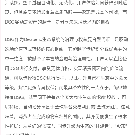
计系统。整个过程自动化、无感化，用户体验如同获得即时返
现，但其底层逻辑却有着本质飞跃——返现是成本的削减，而
DSG奖励是资产的赠予，是分享未来增长潜力的期权。
DSG作为DeSpend生态系统的治理与权益复合型代币，是驱动
这场价值范式转移的核心枢纽。它超越了传统积分或优惠券的
单一维度，被赋予了丰富的金融与治理属性。用户可以直接使
用DSG进行支付，享受更优价格，实现消费闭环内的价值流
通；可以选择将DSG进行质押，以此提升自己在生态中的会员
等级，解锁更多专属权益；而最具革命性的一点在于，简单地
持有DSG，就等同于持有这个庞大商业生态的“微缩股权”，可
以持续、自动地分享基于全球平台交易利润的“全球分红”。这意
味着，消费者在完成购物车结算的瞬间，其身份便发生了根本
性扩展：从单纯的“买家”，同步升级为生态的“共建者”、“股东”