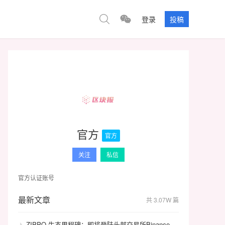
登录
投稿
官方
官方
关注
私信
官方认证账号
最新文章
共 3.07W 篇
ZIPPO 生态里程碑：即将登陆头部交易所Binance，GameFi 与通缩模型开启价值飞轮