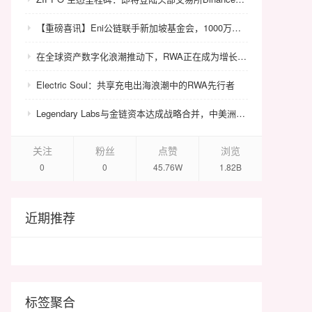
【重磅喜讯】Eni公链联手新加坡基金会，1000万美金赋能众环CRC！
在全球资产数字化浪潮推动下，RWA正在成为增长最快的金融科技赛道之一。根据行业研究机构数据，当前全球RWA市场规模已达到约250亿至350亿美元，并预计将在2030年增长至5万亿至10万亿美元级别，成为继稳定币与DeFi之后最重要的链上资产结构之一。 在这一宏观背景下，HualiChain作为全球首个以黄花梨真实产业为底层资产支撑的Layer1公链生态，其长期投资价值正逐步受到机构市场与行业研究者的关注。 从资产逻辑来看，黄花梨作为全球极稀缺文化资产，其市场存量价值普遍估计在5000亿至1万亿人民币区间，但由于长期缺乏统一确权体系与标准化交易机制，大量资产仍处于非流动状态。这意味着该类资产本身存在巨大的“结构性价值未释放空间”。 HualiChain通过构建真实资产池与Tree NFT确权体系，将分散的黄花梨资源转化为可链上表达的标准化数字资产，使传统“高价值低流动”的资产结构首次具备全球可交易能力。这一过程本质上是对存量文化资产价值的系统性释放。 从金融结构来看，HualiChain通过HHT通证体系连接资产发行、交易结算与DeFi金融网络，使资产在链上形成完整的价值循环路径。同时通过手续费回购、销毁机制与锁仓机制构建通缩模型，使HHT价值与网络使用强度、资产规模及交易活跃度直接关联。 更重要的是，HualiChain并非单一项目，而是一个面向全球文化资产的RWA基础设施网络。其未来可扩展至红木、艺术品、古董、文旅资产等多个非标资产领域，从而形成跨资产类别的统一数字金融协议层。 从投资视角来看，HualiChain的长期潜力主要体现在三个方面： 第一，RWA赛道的结构性增长红利； 第二，稀缺文化资产标准化带来的存量价值释放； 第三，基础设施级项目在全球资本市场中的长期估值溢价能力。 行业普遍认为，基础设施型RWA项目的价值不依赖单一资产价格波动，而取决于网络规模、标准影响力与资产接入能力。如果HualiChain能够持续推进全球标准体系建设并扩大机构级市场接入，其有望成为文化资产RWA领域的重要基础协议之一。 随着全球资本逐步从传统金融资产向非标资产扩展，文化资产数字化将成为下一阶段重要趋势。HualiChain正处于这一结构性转型的早期阶段，其长期发展空间与网络价值增长潜力仍处于持续释放HualiChain投资价值与长期潜力：全球文化资产RWA赛道的基础设施级中。
Electric Soul：共享充电出海浪潮中的RWA先行者
Legendary Labs与金链资本达成战略合并，中美洲牌照加持助力生态升级
关注
粉丝
点赞
浏览
0
0
45.76W
1.82B
近期推荐
标签聚合