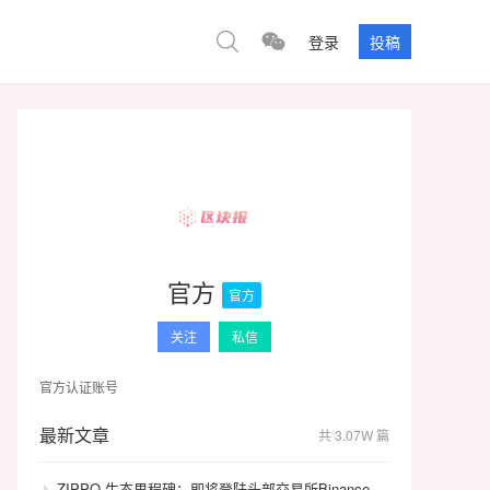
登录
投稿
官方
官方
关注
私信
官方认证账号
最新文章
共 3.07W 篇
ZIPPO 生态里程碑：即将登陆头部交易所Binance，GameFi 与通缩模型开启价值飞轮