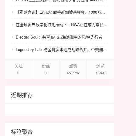
【重磅喜讯】Eni公链联手新加坡基金会，1000万美金赋能众环CRC！
在全球资产数字化浪潮推动下，RWA正在成为增长最快的金融科技赛道之一。根据行业研究机构数据，当前全球RWA市场规模已达到约250亿至350亿美元，并预计将在2030年增长至5万亿至10万亿美元级别，成为继稳定币与DeFi之后最重要的链上资产结构之一。 在这一宏观背景下，HualiChain作为全球首个以黄花梨真实产业为底层资产支撑的Layer1公链生态，其长期投资价值正逐步受到机构市场与行业研究者的关注。 从资产逻辑来看，黄花梨作为全球极稀缺文化资产，其市场存量价值普遍估计在5000亿至1万亿人民币区间，但由于长期缺乏统一确权体系与标准化交易机制，大量资产仍处于非流动状态。这意味着该类资产本身存在巨大的“结构性价值未释放空间”。 HualiChain通过构建真实资产池与Tree NFT确权体系，将分散的黄花梨资源转化为可链上表达的标准化数字资产，使传统“高价值低流动”的资产结构首次具备全球可交易能力。这一过程本质上是对存量文化资产价值的系统性释放。 从金融结构来看，HualiChain通过HHT通证体系连接资产发行、交易结算与DeFi金融网络，使资产在链上形成完整的价值循环路径。同时通过手续费回购、销毁机制与锁仓机制构建通缩模型，使HHT价值与网络使用强度、资产规模及交易活跃度直接关联。 更重要的是，HualiChain并非单一项目，而是一个面向全球文化资产的RWA基础设施网络。其未来可扩展至红木、艺术品、古董、文旅资产等多个非标资产领域，从而形成跨资产类别的统一数字金融协议层。 从投资视角来看，HualiChain的长期潜力主要体现在三个方面： 第一，RWA赛道的结构性增长红利； 第二，稀缺文化资产标准化带来的存量价值释放； 第三，基础设施级项目在全球资本市场中的长期估值溢价能力。 行业普遍认为，基础设施型RWA项目的价值不依赖单一资产价格波动，而取决于网络规模、标准影响力与资产接入能力。如果HualiChain能够持续推进全球标准体系建设并扩大机构级市场接入，其有望成为文化资产RWA领域的重要基础协议之一。 随着全球资本逐步从传统金融资产向非标资产扩展，文化资产数字化将成为下一阶段重要趋势。HualiChain正处于这一结构性转型的早期阶段，其长期发展空间与网络价值增长潜力仍处于持续释放HualiChain投资价值与长期潜力：全球文化资产RWA赛道的基础设施级中。
Electric Soul：共享充电出海浪潮中的RWA先行者
Legendary Labs与金链资本达成战略合并，中美洲牌照加持助力生态升级
关注
粉丝
点赞
浏览
0
0
45.77W
1.94B
近期推荐
标签聚合