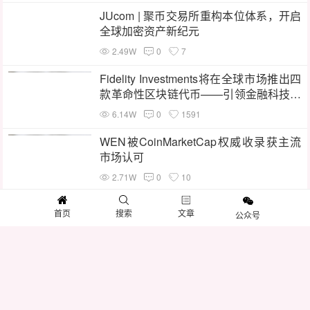
JUcom | 聚币交易所重构本位体系，开启
全球加密资产新纪元
2.49W
0
7
Fidelity Investments将在全球市场推出四
款革命性区块链代币——引领金融科技创
新潮流
6.14W
0
1591
WEN被CoinMarketCap权威收录获主流
市场认可
2.71W
0
10
BCT蓄势已久首发XT.COM，势将引爆市
首页
搜索
文章
公众号
场突破前高！
2.45W
0
4
Web3支付平台LovePay获WPP集团战略
投资，携手共建“超级支付生态”
2.18W
0
10