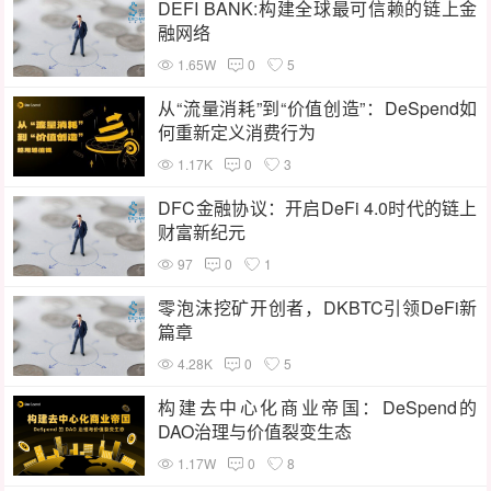
DEFI BANK:构建全球最可信赖的链上金
融网络
1.65W
0
5
从“流量消耗”到“价值创造”：DeSpend如
何重新定义消费行为
1.17K
0
3
DFC金融协议：开启DeFi 4.0时代的链上
财富新纪元
97
0
1
零泡沫挖矿开创者，DKBTC引领DeFi新
篇章
4.28K
0
5
构建去中心化商业帝国：DeSpend的
DAO治理与价值裂变生态
1.17W
0
8