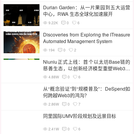
Durian Garden：从一片果园到五大运营
中心，RWA 生态全球化加速展开
9.22K
0
6
Discoveries from Exploring the ITreasure
Automated Management System
194
0
2
Niuniu正式上线：首个以太坊Base链的
慈善生态，以创新经济模型重塑Web3慈
善公益
4.88W
0
6
从“概念验证”到“规模普及”：DeSpend如
何跨越Web3的鸿沟？
2.86W
0
7
同里国际UMV阶段规划及远景目标
2.41W
0
6