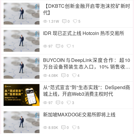
【DKBTC创新金融开启零泡沫挖矿新时
代】
1.31W
0
5
IDR 现已正式上线 Hotcoin 热币交易所
97
0
1
BUYCOIN与DeepLink深度合作：超10
万台设备预装生态入口，10% 销售收入
反哺用户，开创 “购机即享生态权益” 新范
4.08K
0
4
式
从“范式宣言”到“生态实践”：DeSpend商
城上线，开启Web3消费主权时代
97
0
3
新加坡MAXDOGE交易所即将上线
8.93K
0
5