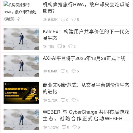
机构疯抢旅行RWA，散户却只会吃瓜喊
熊市？
8.93K
0
5
KaloEx：构建用户共享价值的下一代交
易生态
195
0
2
AXI-AI平台将于2025年12月28正式上线
8.84K
0
5
商业文明新范式：从交易平台到价值生态
的进化
2.72K
0
4
WEBER 与 CyberCharge 共同布局游戏
生态，战略合作正式启动WEBER 与
CyberCharge 共同布局游戏生态，战略
1.12W
0
6
合作正式启动