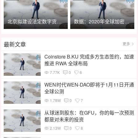
北京拟建设法定数字货币试验区和数字金融体系
数据：2020年全球加密ATM机数量大幅增长
最新文章
更多
Coinstore B.KU 完成多方生态签约，加速
推进 RWA 全球布局
7.77K
0
6
WEN时代WEN-DAO即将于1月11日开通
全球公测
1.78W
0
7
从球迷到股东：在GFU，你的每一次预测
都是对未来的投资
2.13W
0
8